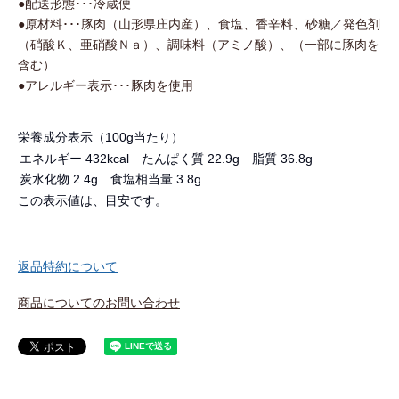
●配送形態･･･冷蔵便

●原材料･･･豚肉（山形県庄内産）、食塩、香辛料、砂糖／発色剤
（硝酸Ｋ、亜硝酸Ｎａ）、調味料（アミノ酸）、（一部に豚肉を
含む）

●アレルギー表示･･･豚肉を使用
栄養成分表示（100g当たり）
エネルギー
432kcal
たんぱく質
22.9g
脂質
36.8g
炭水化物
2.4g
食塩相当量
3.8g
この表示値は、目安です。
返品特約について
商品についてのお問い合わせ