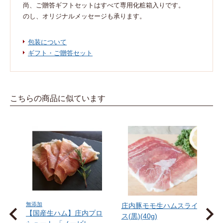
尚、ご贈答ギフトセットはすべて専用化粧箱入りです。
のし、オリジナルメッセージも承ります。
包装について
ギフト・ご贈答セット
こちらの商品に似ています
前へ
無添加
庄内豚モモ生ハムスライ
【国産生ハム】庄内プロ
ス(黒)(40g)