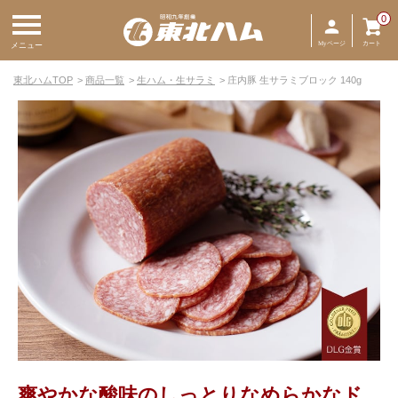
0
Myページ
カート
メニュー
東北ハムTOP
商品一覧
生ハム・生サラミ
庄内豚 生サラミブロック 140g
爽やかな酸味のしっとりなめらかなド