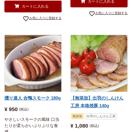
カートに入れる
カートに入れる
お気に入りに登録する
お気に入りに登録する
燻り達人 合鴨スモーク 180g
【無添加】出羽のしんけん
工房 本格焼豚 140g
¥
950
税込
無添加
出羽のしんけん工房
やさしいスモークの風味 口当
¥
1,080
たりが柔らかいぷりぷりな食
税込
感