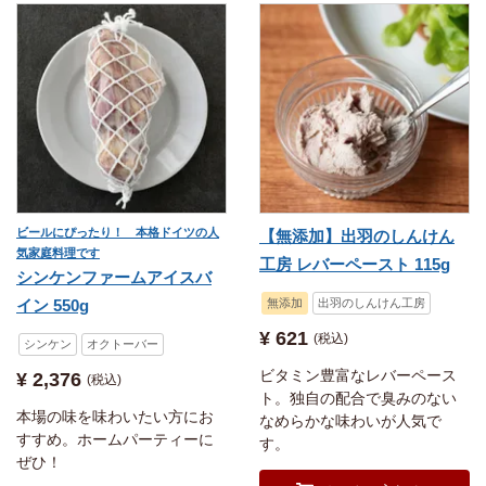
ビールにぴったり！ 本格ドイツの人
【無添加】出羽のしんけん
気家庭料理です
工房 レバーペースト 115g
シンケンファームアイスバ
イン 550g
無添加
出羽のしんけん工房
¥
621
税込
シンケン
オクトーバー
ビタミン豊富なレバーペース
¥
2,376
税込
ト。独自の配合で臭みのない
本場の味を味わいたい方にお
なめらかな味わいが人気で
すすめ。ホームパーティーに
す。
ぜひ！