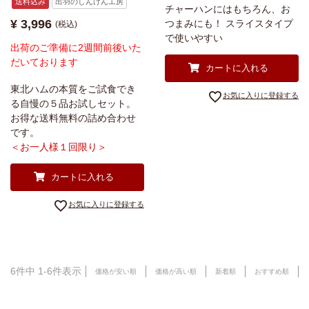
送料込み
出羽のしんけん工房
チャーハンにはもちろん、お
¥
3,996
つまみにも！ スライスタイプ
税込
で使いやすい
出荷のご準備に2週間前後いた
だいております
カートに入れる
東北ハムの本質をご試食でき
お気に入りに登録する
る自慢の５品お試しセット。
お得な送料無料の詰め合わせ
です。
＜お一人様１回限り＞
カートに入れる
お気に入りに登録する
6
件中
1
-
6
件表示
価格が安い順
価格が高い順
新着順
おすすめ順