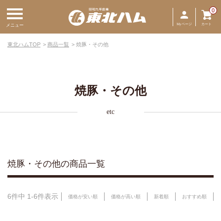
0
Myページ
カート
メニュー
東北ハムTOP
商品一覧
焼豚・その他
焼豚・その他
etc
焼豚・その他の商品一覧
6
件中
1
-
6
件表示
価格が安い順
価格が高い順
新着順
おすすめ順