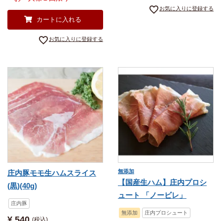
お気に入りに登録する
カートに入れる
お気に入りに登録する
無添加
庄内豚モモ生ハムスライス
【国産生ハム】庄内プロシ
(黒)(40g)
ュート 「ノービレ」
庄内豚
無添加
庄内プロシュート
¥
540
税込