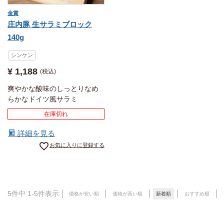
金賞
庄内豚 生サラミブロック
140g
シンケン
¥
1,188
税込
爽やかな酸味のしっとりなめ
らかなドイツ風サラミ
在庫切れ
詳細を見る
お気に入りに登録する
5
件中
1
-
5
件表示
価格が安い順
価格が高い順
新着順
おすすめ順