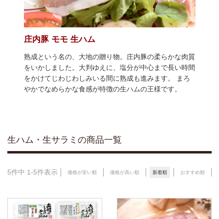
庄内豚 モモ 生ハム
熟成という名の、大地の贈り物。庄内豚の柔らかな肉質
をいかしました。大判ゆえに、塩分が中心まで長い時間
をかけてじわじわしみいる間に熟成も進みます。 まろ
やかでなめらかな食感が特徴の生ハムの王様です。
生ハム・生サラミの商品一覧
5
件中
1
-
5
件表示
価格が安い順
価格が高い順
新着順
おすすめ順