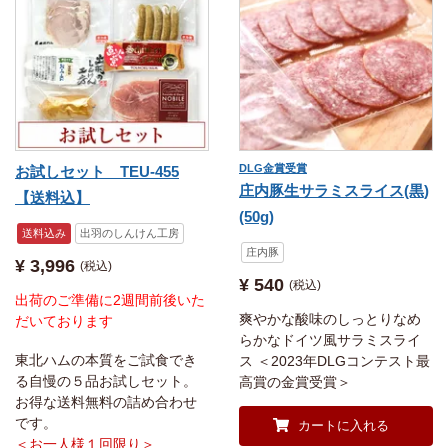
DLG金賞受賞
お試しセット TEU-455
庄内豚生サラミスライス(黒)
【送料込】
(50g)
送料込み
出羽のしんけん工房
庄内豚
¥
3,996
税込
¥
540
税込
出荷のご準備に2週間前後いた
爽やかな酸味のしっとりなめ
だいております
らかなドイツ風サラミスライ
東北ハムの本質をご試食でき
ス ＜2023年DLGコンテスト最
る自慢の５品お試しセット。
高賞の金賞受賞＞
お得な送料無料の詰め合わせ
です。
カートに入れる
＜お一人様１回限り＞