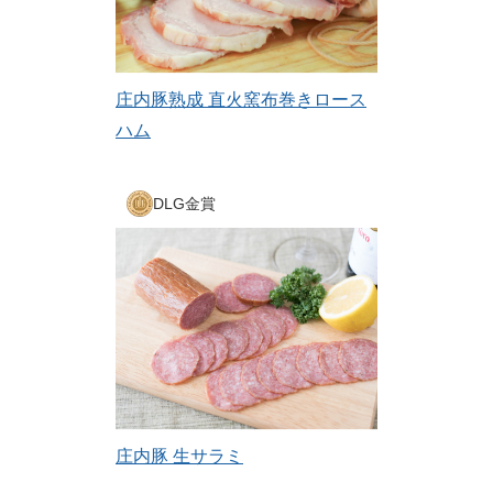
庄内豚熟成 直火窯布巻きロース
ハム
DLG金賞
庄内豚 生サラミ