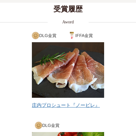
受賞履歴
Aword
DLG金賞
IFFA金賞
庄内プロシュート『ノービレ』
DLG金賞