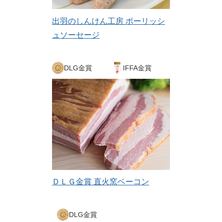
出羽のしんけん工房 ポーリッシ
ュソーセージ
DLG金賞
IFFA金賞
ＤＬＧ金賞 直火窯ベーコン
DLG金賞