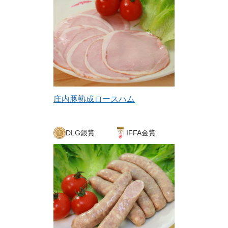
庄内豚熟成ロースハム
DLG銀賞
IFFA金賞