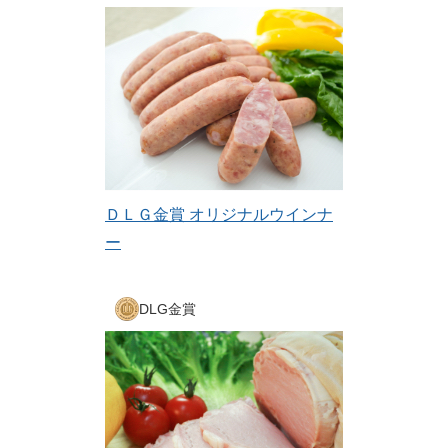
ＤＬＧ金賞 オリジナルウインナ
ー
DLG金賞