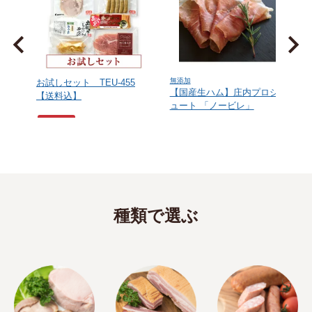
前へ
無添加
お試しセット TEU-455
【国産生ハム】庄内プロシ
【送料込】
工
ュート 「ノービレ」
送料込み
無添加
庄内プロシュート
出羽のしんけん工房
¥
1,296
税込
¥
¥
3,996
税込
お気に入りに登録する
お気に入りに登録する
種類で選ぶ