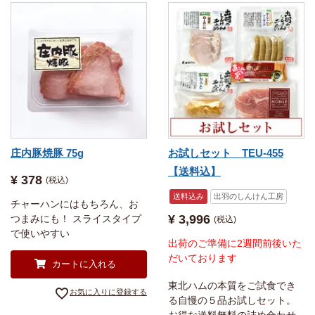
庄内豚焼豚 75g
お試しセット TEU-455
【送料込】
¥
378
税込
送料込み
出羽のしんけん工房
チャーハンにはもちろん、お
¥
3,996
つまみにも！ スライスタイプ
税込
で使いやすい
出荷のご準備に2週間前後いた
だいております
カートに入れる
東北ハムの本質をご試食でき
お気に入りに登録する
る自慢の５品お試しセット。