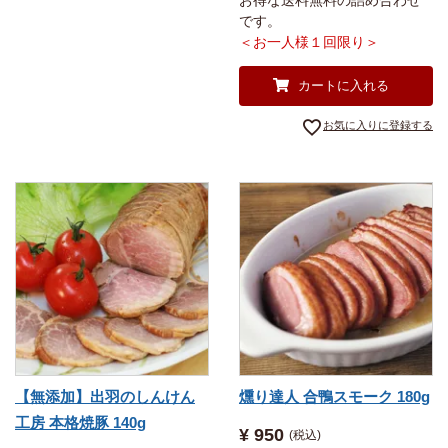
お得な送料無料の詰め合わせ
です。
＜お一人様１回限り＞
カートに入れる
お気に入りに登録する
【無添加】出羽のしんけん
燻り達人 合鴨スモーク 180g
工房 本格焼豚 140g
¥
950
税込