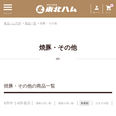
0
Myページ
カート
メニュー
東北ハムTOP
商品一覧
焼豚・その他
焼豚・その他
etc
焼豚・その他の商品一覧
6
件中
1
-
6
件表示
価格が安い順
価格が高い順
新着順
おすすめ順