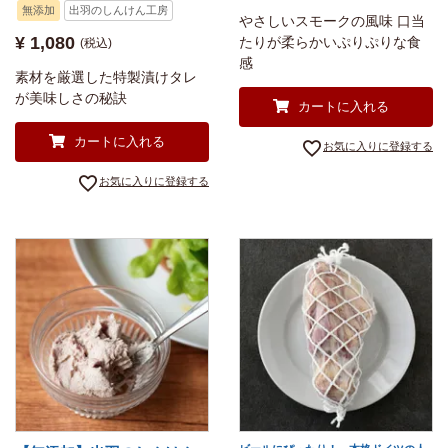
無添加
出羽のしんけん工房
やさしいスモークの風味 口当
¥
1,080
たりが柔らかいぷりぷりな食
税込
感
素材を厳選した特製漬けタレ
が美味しさの秘訣
カートに入れる
カートに入れる
お気に入りに登録する
お気に入りに登録する