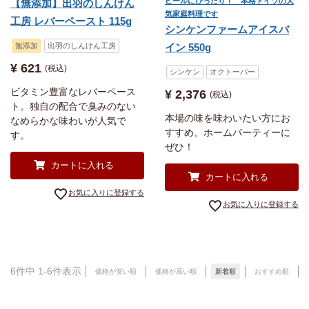
ビールにぴったり！ 本格ドイツの人
【無添加】出羽のしんけん
気家庭料理です
工房 レバーペースト 115g
シンケンファームアイスバ
無添加
出羽のしんけん工房
イン 550g
¥
621
税込
シンケン
オクトーバー
ビタミン豊富なレバーペース
¥
2,376
税込
ト。独自の配合で臭みのない
本場の味を味わいたい方にお
なめらかな味わいが人気で
すすめ。ホームパーティーに
す。
ぜひ！
カートに入れる
カートに入れる
お気に入りに登録する
お気に入りに登録する
6
件中
1
-
6
件表示
価格が安い順
価格が高い順
新着順
おすすめ順