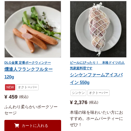
DLG金賞 定番ポークウィンナー
ビールにぴったり！ 本格ドイツの人
気家庭料理です
燻達人フランクフルター
シンケンファームアイスバ
120g
イン 550g
NEW
オクトーバー
シンケン
オクトーバー
¥
459
税込
¥
2,376
税込
ふんわり柔らかいポークソー
本場の味を味わいたい方にお
セージ
すすめ。ホームパーティーに
ぜひ！
カートに入れる