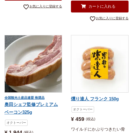
カートに入れる
お気に入りに登録する
お気に入りに登録する
全国観光土産品連盟 推奨品
燻り達人 フランク 150g
奥田シェフ監修プレミアム
オクトーバー
ベーコン325g
¥
459
税込
オクトーバー
ワイルドにかぶりつきたい骨
¥
1,944
税込