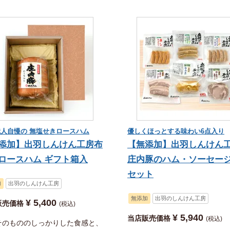
人自慢の 無塩せきロースハム
優しくほっとする味わい6点入り
添加】出羽しんけん工房布
【無添加】出羽しんけ
ロースハム ギフト箱入
庄内豚のハム・ソーセージ
セット
加
出羽のしんけん工房
無添加
出羽のしんけん工房
¥
5,400
販売価格
税込
¥
5,940
当店販売価格
税込
そのもののしっかりした食感と、