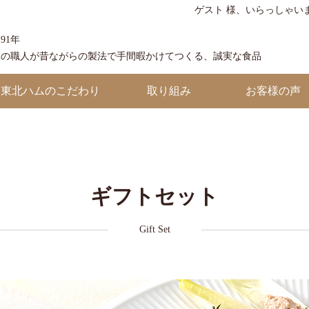
ゲスト 様、いらっしゃい
91年
練の職人が昔ながらの製法で手間暇かけてつくる、誠実な食品
東北ハムのこだわり
取り組み
お客様の声
ギフトセット
Gift Set