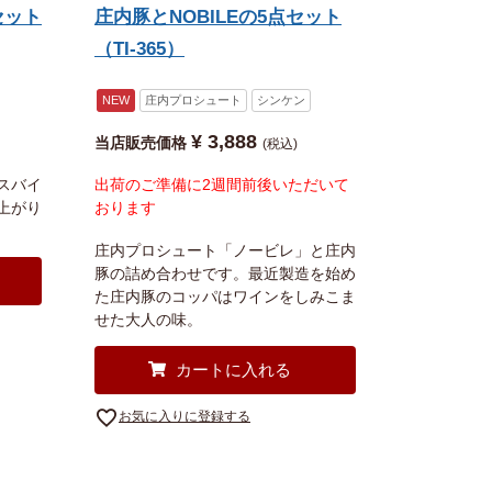
セット
庄内豚とNOBILEの5点セット
（TI-365）
NEW
庄内プロシュート
シンケン
¥
3,888
当店販売価格
税込
スバイ
出荷のご準備に2週間前後いただいて
上がり
おります
庄内プロシュート「ノービレ」と庄内
豚の詰め合わせです。最近製造を始め
た庄内豚のコッパはワインをしみこま
せた大人の味。
カートに入れる
お気に入りに登録する