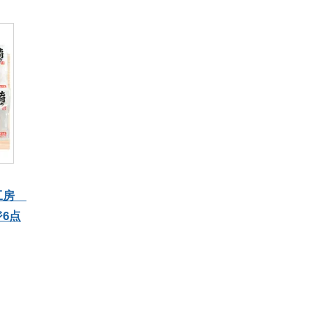
ん工房
6点