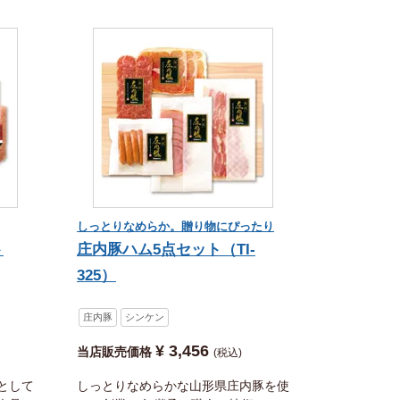
しっとりなめらか。贈り物にぴったり
ト
庄内豚ハム5点セット（TI-
325）
庄内豚
シンケン
¥
3,456
当店販売価格
税込
として
しっとりなめらかな山形県庄内豚を使