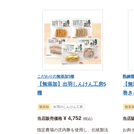
こだわりの無添加5種
熟練職
【無添加】出羽しんけん工房5
【無
種
巻き
無添加
出羽のしんけん工房
無添
¥
4,752
当店販売価格
当店
税込
指定農場の庄内豚を使用し、伝統製法
お肉