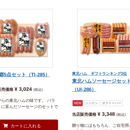
東北ハム ギフトランキング2位
郷5点セット（TI-285）
東北ハムソーセージセッ
¥
3,024
（UI-286）
販売価格
税込
がらの東北ハムの味です。 バラ
NEW
シンケン
オクトーバー
ィに富んだソーセージのセットで
¥
3,348
当店販売価格
税込
贈り物にはもちろん、ご自宅用
カートに入れる