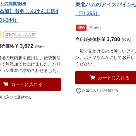
りの無添加4種
東北ハムのアイスバイン
添加】出羽しんけん工房4
（TI-355）
I-344）
NEW
庄内豚
加
出羽のしんけん工房
¥
3,780
当店販売価格
税込
¥
3,672
販売価格
税込
一般で見かけるのは珍しいアイ
ン。ポトフなんかにしてお召し
農場の庄内豚を使用し、伝統製法
ください。
いて無添加で仕上げました。バリ
ション豊富に詰め合わせました。
カートに入れる
カートに入れる
お気に入りに登録する
気に入りに登録する