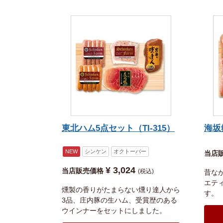
東北ハム5点セット（TI-315）
海坂
NEW
シンケン
オクトーバー
当店
¥
3,024
当店販売価格
税込
昔な
エテ
燻製の香りがたまらない燻り達人から
す。
3品、庄内豚の生ハム、受賞歴のある
ウインナーをセットにしました。