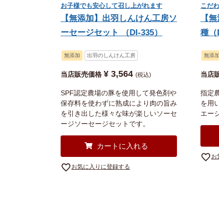
お子様でも安心して召し上がれます
こだわ
【無添加】出羽しんけん工房ソ
【無
ーセージセット （DI-335）
種（D
無添加
出羽のしんけん工房
無添
¥
3,564
当店販売価格
当店
税込
SPF認定農場の豚を使用して発色剤や
指定
保存料を使わずに熟成により肉の旨み
を用
を引き出した様々な味が楽しいソーセ
エー
ージソーセージセットです。
カートに入れる
お
お気に入りに登録する