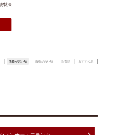
統製法
。
価格が安い順
価格が高い順
新着順
おすすめ順