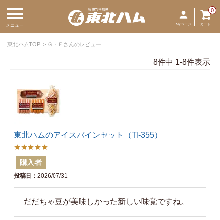
0
Myページ
カート
メニュー
東北ハムTOP
Ｇ・Ｆさんのレビュー
8
件中
1
-
8
件表示
東北ハムのアイスバインセット（TI-355）
購入者
投稿日
2026/07/31
 だだちゃ豆が美味しかった新しい味覚ですね。