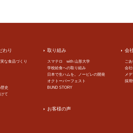
だわり
取り組み
会
誠実な食品づくり
スマテロ with 山形大学
ごあ
学校給食への取り組み
会社
日本で生ハムを。ノービレの開発
メデ
オクトーバーフェスト
採用
の歴史
BUND STORY
向けて
お客様の声