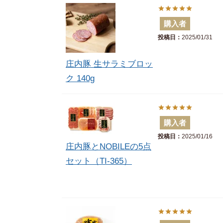
購入者
投稿日
2025/01/31
庄内豚 生サラミブロッ
ク 140g
購入者
投稿日
2025/01/16
庄内豚とNOBILEの5点
セット（TI-365）