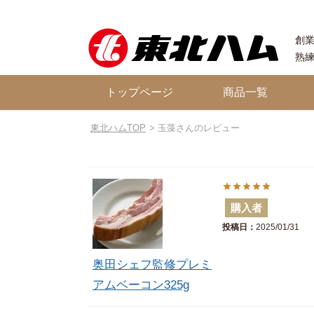
創業
熟
トップページ
商品一覧
東北ハムTOP
玉藻さんのレビュー
購入者
投稿日
2025/01/31
奥田シェフ監修プレミ
アムベーコン325g