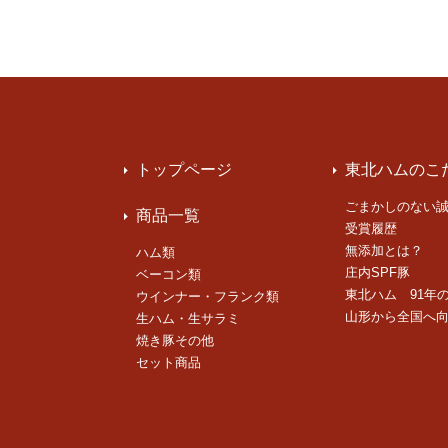
トップページ
東北ハムのこ
ごまかしのない
商品一覧
受賞履歴
無添加とは？
ハム類
庄内SPF豚
ベーコン類
東北ハム 91年
ウインナー・フランク類
山形から全国へ
生ハム・生サラミ
焼き豚その他
セット商品