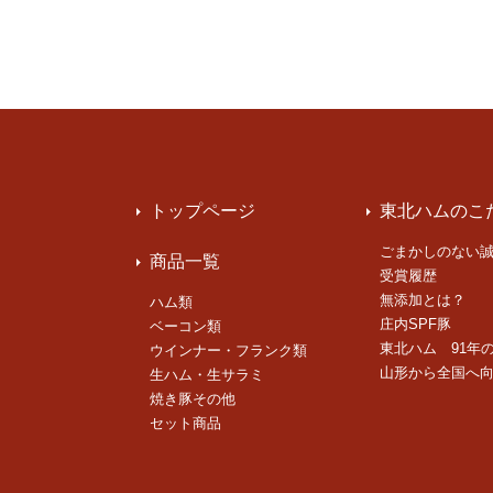
トップページ
東北ハムのこ
ごまかしのない
商品一覧
受賞履歴
無添加とは？
ハム類
庄内SPF豚
ベーコン類
東北ハム 91年
ウインナー・フランク類
山形から全国へ
生ハム・生サラミ
焼き豚その他
セット商品