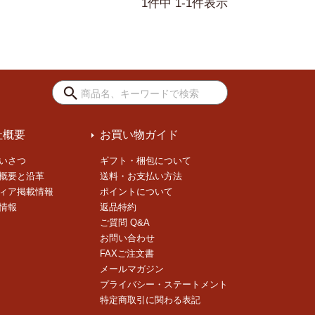
1
件中
1
-
1
件表示
社概要
お買い物ガイド
いさつ
ギフト・梱包について
概要と沿革
送料・お支払い方法
ィア掲載情報
ポイントについて
情報
返品特約
ご質問 Q&A
お問い合わせ
FAXご注文書
メールマガジン
プライバシー・ステートメント
特定商取引に関わる表記