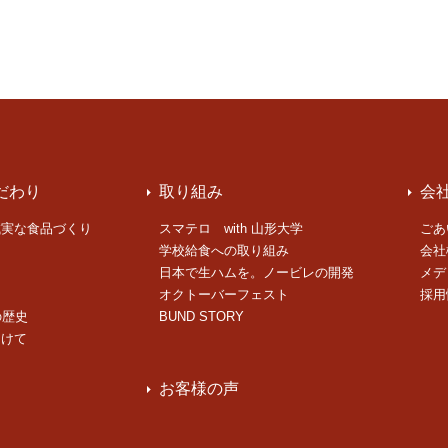
だわり
取り組み
会
誠実な食品づくり
スマテロ with 山形大学
ごあ
学校給食への取り組み
会社
日本で生ハムを。ノービレの開発
メデ
オクトーバーフェスト
採用
の歴史
BUND STORY
向けて
お客様の声