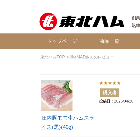
創業
熟
トップページ
商品一覧
東北ハムTOP
likeMADさんのレビュー
購入者
投稿日
2026/04/28
庄内豚モモ生ハムスラ
イス(黒)(40g)